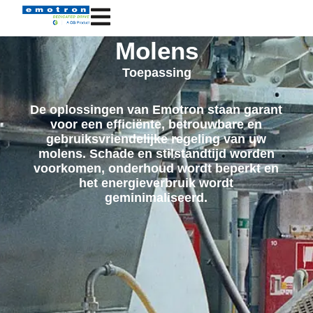
Molens
Toepassing
De oplossingen van Emotron staan garant
voor een efficiënte, betrouwbare en
gebruiksvriendelijke regeling van uw
molens. Schade en stilstandtijd worden
voorkomen, onderhoud wordt beperkt en
het energieverbruik wordt
geminimaliseerd.