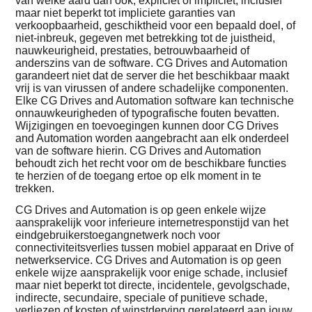
van welke aard dan ook, expliciet of impliciet, inclusief
maar niet beperkt tot impliciete garanties van
verkoopbaarheid, geschiktheid voor een bepaald doel, of
niet-inbreuk, gegeven met betrekking tot de juistheid,
nauwkeurigheid, prestaties, betrouwbaarheid of
anderszins van de software. CG Drives and Automation
garandeert niet dat de server die het beschikbaar maakt
vrij is van virussen of andere schadelijke componenten.
Elke CG Drives and Automation software kan technische
onnauwkeurigheden of typografische fouten bevatten.
Wijzigingen en toevoegingen kunnen door CG Drives
and Automation worden aangebracht aan elk onderdeel
van de software hierin. CG Drives and Automation
behoudt zich het recht voor om de beschikbare functies
te herzien of de toegang ertoe op elk moment in te
trekken.
CG Drives and Automation is op geen enkele wijze
aansprakelijk voor inferieure internetresponstijd van het
eindgebruikerstoegangnetwerk noch voor
connectiviteitsverlies tussen mobiel apparaat en Drive of
netwerkservice. CG Drives and Automation is op geen
enkele wijze aansprakelijk voor enige schade, inclusief
maar niet beperkt tot directe, incidentele, gevolgschade,
indirecte, secundaire, speciale of punitieve schade,
verliezen of kosten of winstderving gerelateerd aan jouw