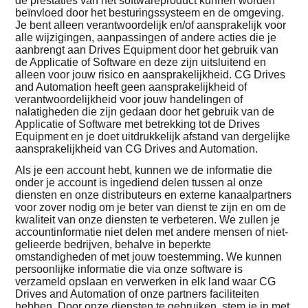
de prestaties van het softwareproduct kunnen worden
beïnvloed door het besturingssysteem en de omgeving.
Je bent alleen verantwoordelijk en/of aansprakelijk voor
alle wijzigingen, aanpassingen of andere acties die je
aanbrengt aan Drives Equipment door het gebruik van
de Applicatie of Software en deze zijn uitsluitend en
alleen voor jouw risico en aansprakelijkheid. CG Drives
and Automation heeft geen aansprakelijkheid of
verantwoordelijkheid voor jouw handelingen of
nalatigheden die zijn gedaan door het gebruik van de
Applicatie of Software met betrekking tot de Drives
Equipment en je doet uitdrukkelijk afstand van dergelijke
aansprakelijkheid van CG Drives and Automation.
Als je een account hebt, kunnen we de informatie die
onder je account is ingediend delen tussen al onze
diensten en onze distributeurs en externe kanaalpartners
voor zover nodig om je beter van dienst te zijn en om de
kwaliteit van onze diensten te verbeteren. We zullen je
accountinformatie niet delen met andere mensen of niet-
gelieerde bedrijven, behalve in beperkte
omstandigheden of met jouw toestemming. We kunnen
persoonlijke informatie die via onze software is
verzameld opslaan en verwerken in elk land waar CG
Drives and Automation of onze partners faciliteiten
hebben. Door onze diensten te gebruiken, stem je in met