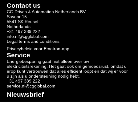
Contact us
CG Drives & Automation Netherlands BV
Savoor 15
5541 SK Reusel
Netherlands
+31 497 389 222
info.nl@cgglobal.com
Legal terms and conditions
Privacybeleid voor Emotron-app
Service
Energiebesparing gaat niet alleen over uw
elektriciteitsrekening. Het gaat ook om gemoedsrust, omdat u
erop kunt vertrouwen dat alles efficiënt loopt en dat wij er voor
u zijn als u ondersteuning nodig hebt.
+31 497 389 222
service.nl@cgglobal.com
Nieuwsbrief
Meld u aan voor onze nieuwsbrief en ontvang het laatste
nieuws.
Ontvang onze nieuwsbrief