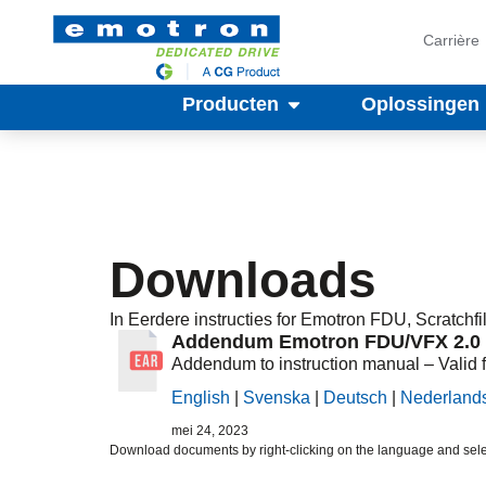
Carrière
Producten
Oplossingen
Downloads
In
Eerdere instructies
for Emotron
FDU
,
Scratchfi
Addendum Emotron FDU/VFX 2.0 –
Addendum to instruction manual – Valid 
English
|
Svenska
|
Deutsch
|
Nederland
mei 24, 2023
Download documents by right-clicking on the language and sele