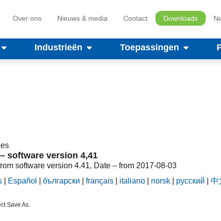
Over ons
Nieuws & media
Contact
Downloads
Ne
Industrieën
Toepassingen
les
 software version 4,41
from software version 4.41, Date – from 2017-08-03
s
|
Español
|
български
|
français
|
italiano
|
norsk
|
русский
|
中
ct Save As.