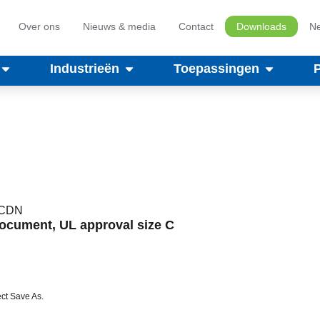
Over ons
Nieuws & media
Contact
Downloads
Ne
Industrieën
Toepassingen
/CDN
ocument, UL approval size C
ct Save As.