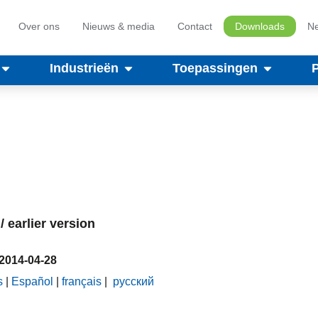
Over ons
Nieuws & media
Contact
Downloads
Ne
Industrieën
Toepassingen
 earlier version
 2014-04-28
s
|
Español
|
français
|
русский