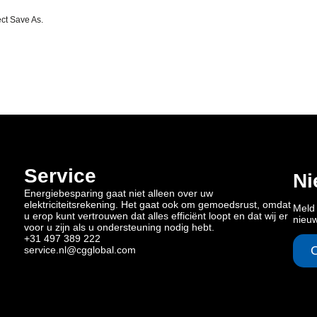
ct Save As.
Service
Ni
Energiebesparing gaat niet alleen over uw
elektriciteitsrekening. Het gaat ook om gemoedsrust, omdat
Meld 
u erop kunt vertrouwen dat alles efficiënt loopt en dat wij er
nieu
voor u zijn als u ondersteuning nodig hebt.
+31 497 389 222
service.nl@cgglobal.com