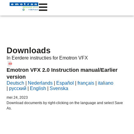
Downloads
In
Eerdere instructies
for Emotron
VFX
Emotron VFX 2.0 Instruction manual/Earlier
version
Deutsch
|
Nederlands
|
Español
|
français
|
italiano
|
русский
|
English
|
Svenska
mei 24, 2023
Download documents by right-clicking on the language and select Save
As.