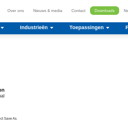
Over ons
Nieuws & media
Contact
Downloads
Ne
Industrieën
Toepassingen
on
ual
ct Save As.