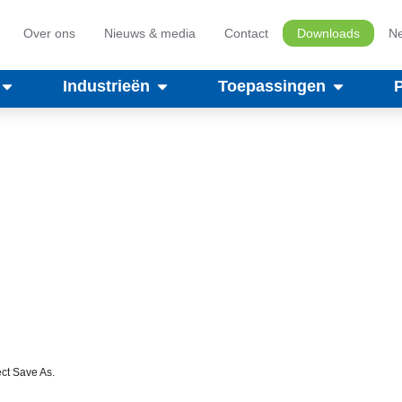
Over ons
Nieuws & media
Contact
Downloads
Ne
Industrieën
Toepassingen
ct Save As.