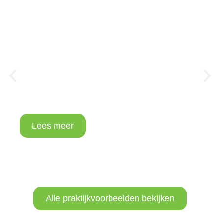
Uniper-verwarmingspompen
gebruiken de Emotron Slim-LC VFD
in een kostenbesparend
totaalpakket voor engineering
Casestudy In de elektriciteitscentrale van
Scholven werd de nieuwe Emotron Slim-LC
gebruikt om pompaandrijvingen te vervangen,
wat resulteerde in een ruimtebesparing van 30%
en een aanzienlijke efficiëntiebesparing dankzij
het nieuwe…
Lees meer
Alle praktijkvoorbeelden bekijken