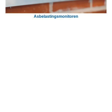
Asbelastingsmonitoren
CASE -
Energie
,
Water & afvalwater