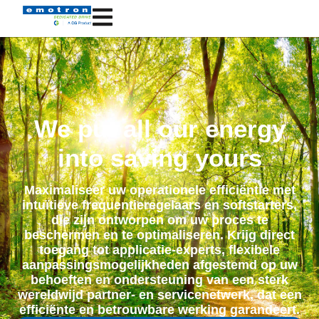
We put all our energy
into saving yours
Maximaliseer uw operationele efficiëntie met
intuïtieve frequentieregelaars en softstarters,
die zijn ontworpen om uw proces te
beschermen en te optimaliseren. Krijg direct
toegang tot applicatie-experts, flexibele
aanpassingsmogelijkheden afgestemd op uw
behoeften en ondersteuning van een sterk
wereldwijd partner- en servicenetwerk, dat een
efficiënte en betrouwbare werking garandeert.